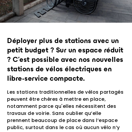
Belfort
Gestion et maintenance
Carrières
Un partenaire historique à l'ère du vélo
(exploitant)
Changeons le monde ensemble,
électrique et de la multimodalité.
Assurez une qualité de service maximale
maintenant
grâce à notre suite connectée.
L'impact comme moteur
Analyse et intelligence urbaine
Notre mission et nos engagements
Voir tout
Suivez l'adoption du service et analysez
Déployer plus de stations avec un
les usages pour nourrir la politique de
Commander via la Centrale
mobilité.
petit budget ? Sur un espace réduit
d'Achat du Transport Public
Votre service vélo dernier cri vous attend
? C'est possible avec nos nouvelles
stations de vélos électriques en
Envie d'en savoir plus ? Contactez-
nous.
libre-service compacte.
Les stations traditionnelles de vélos partagés
peuvent être chères à mettre en place,
notamment parce qu'elles nécessitent des
travaux de voirie. Sans oublier qu’elle
prennent beaucoup de place dans l’espace
public, surtout dans le cas où aucun vélo n’y