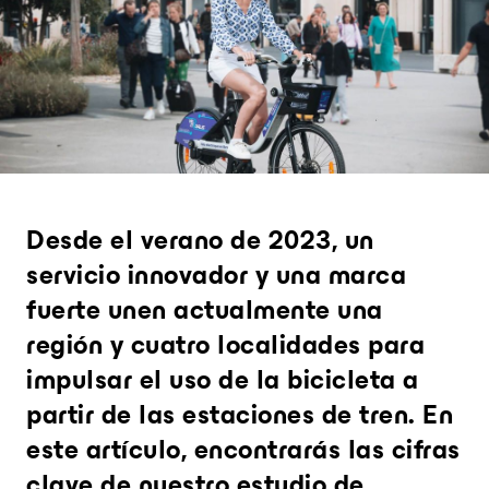
experimentados expertos en diseño.
Software de gestión y
mantenimiento
El mejor compañero de los directores de
operaciones y de sus equipos para
garantizar un nivel de calidad del servicio
impecable
Software de inteligencia y
análisis urbano
Informes de rendimiento claros, precisos y
Desde el verano de 2023, un
siempre actualizados, así como nuevos
análisis de movilidad con los que no se
servicio innovador y una marca
había podido contar hasta ahora.
fuerte unen actualmente una
región y cuatro localidades para
Solicite una presentación
impulsar el uso de la bicicleta a
personalizada
partir de las estaciones de tren. En
este artículo, encontrarás las cifras
clave de nuestro estudio de